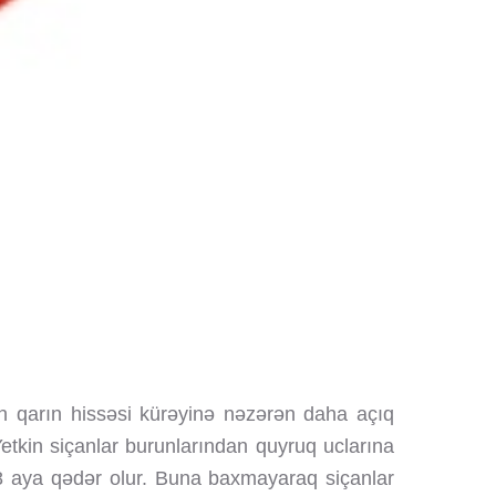
rın qarın hissəsi kürəyinə nəzərən daha açıq
Yetkin siçanlar burunlarından quyruq uclarına
18 aya qədər olur. Buna baxmayaraq siçanlar