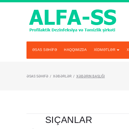
ƏSAS SƏHİFƏ
HAQQIMIZDA
XİDMƏTLƏR
ƏSAS SƏHIFƏ
/
XƏBƏRLƏR
/
XƏBƏRIN BAŞLIĞI
XƏBƏRLƏR
SIÇANLAR