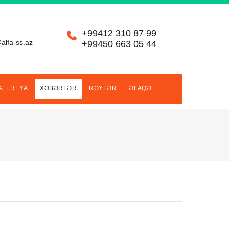
+99412 310 87 99
alfa-ss.az
+99450 663 05 44
ALEREYA
XƏBƏRLƏR
RƏYLƏR
ƏLAQƏ