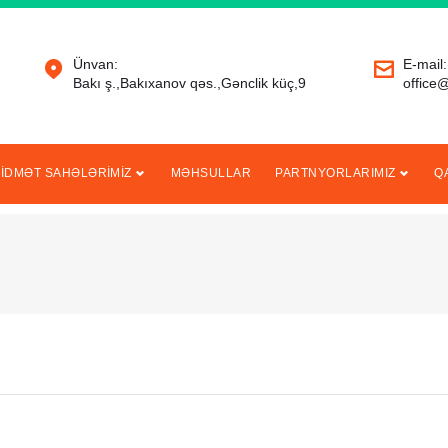
Ünvan:
E-mail:
Bakı ş.,Bakıxanov qəs.,Gənclik küç,9
office@
XİDMƏT SAHƏLƏRİMİZ
MƏHSULLAR
PARTNYORLARIMIZ
Q