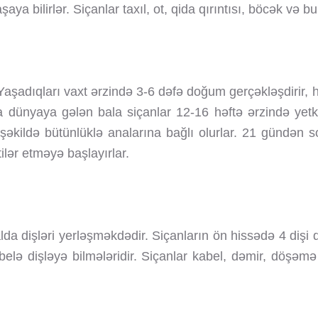
aya bilirlər. Siçanlar taxıl, ot, qida qırıntısı, böcək və b
 Yaşadıqları vaxt ərzində 3-6 dəfə doğum gerçəkləşdirir, h
a dünyaya gələn bala siçanlar 12-16 həftə ərzində yetki
 şəkildə bütünlüklə analarına bağlı olurlar. 21 gündən s
ilər etməyə başlayırlar.
halda dişləri yerləşməkdədir. Siçanların ön hissədə 4 dişi
əri belə dişləyə bilmələridir. Siçanlar kabel, dəmir, döş