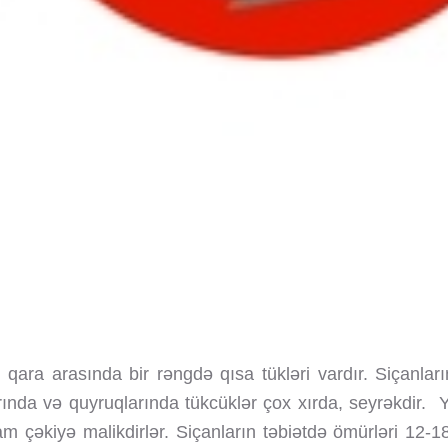
 qara arasında bir rəngdə qısa tükləri vardır. Siçanla
arında və quyruqlarında tükcüklər çox xırda, seyrəkdir. 
 çəkiyə malikdirlər. Siçanların təbiətdə ömürləri 12-