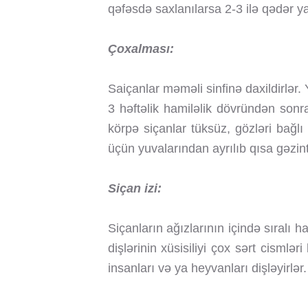
qəfəsdə saxlanılarsa 2-3 ilə qədər yaş
Çoxalması:
Saiçanlar məməli sinfinə daxildirlər.
3 həftəlik hamiləlik dövründən sonr
körpə siçanlar tüksüz, gözləri bağlı
üçün yuvalarından ayrılıb qısa gəzint
Siçan izi:
Siçanların ağızlarının içində sıralı 
dişlərinin xüsisiliyi çox sərt cisml
insanları və ya heyvanları dişləyirlər.