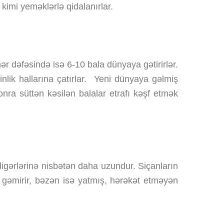
u kimi yeməklərlə qidalanırlar.
ər dəfəsində isə 6-10 bala dünyaya gətirirlər.
nlik hallarına çatırlar. Yeni dünyaya gəlmiş
onra süttən kəsilən balalar etrafı kəşf etmək
 digərlərinə nisbətən daha uzundur. Siçanların
əmə gəmirir, bəzən isə yatmış, hərəkət etməyən