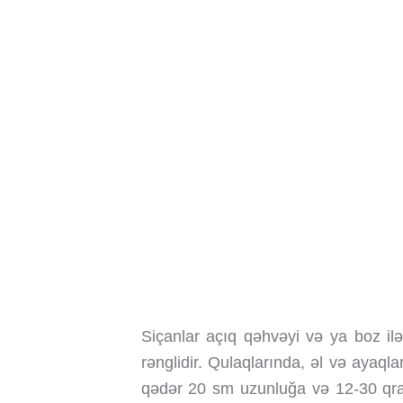
Siçanlar açıq qəhvəyi və ya boz ilə
rənglidir. Qulaqlarında, əl və ayaql
qədər 20 sm uzunluğa və 12-30 qram