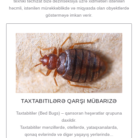
texniki təchizat bizə dezinseksiya üzrə xidmətləri istənilən
həcmli, istənilən mürəkkəblikdə və miqyasda olan obyektlərdə
göstərməyə imkan verir.
TAXTABITILƏRƏ QARŞI MÜBARIZƏ
Taxtabitilər (Bed Bugs) – qansoran həşəratlar qrupuna
daxildir.
Taxtabitilər mənzillərdə, otellərdə, yataqxanalarda,
qonaq evlərində və digər yaşayış yerlərində...