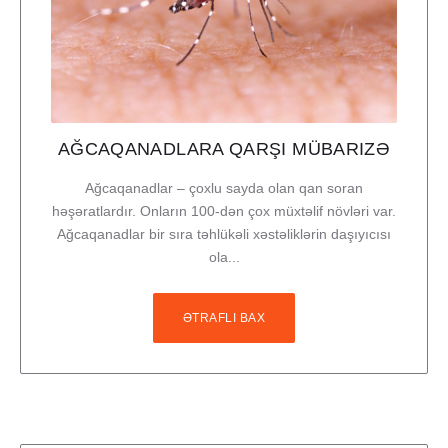
AĞCAQANADLARA QARŞI MÜBARIZƏ
Ağcaqanadlar – çoxlu sayda olan qan soran
həşəratlardır. Onların 100-dən çox müxtəlif növləri var.
Ağcaqanadlar bir sıra təhlükəli xəstəliklərin daşıyıcısı
ola...
ƏTRAFLI BAX