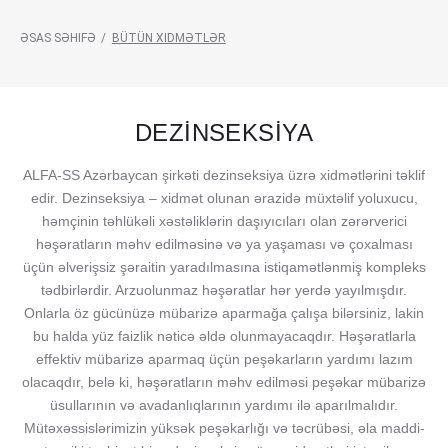
ƏSAS SƏHIFƏ
/
BÜTÜN XIDMƏTLƏR
ALL
DEZİNSEKSİYA
SERVICES
ALFA-SS Azərbaycan şirkəti dezinseksiya üzrə xidmətlərini təklif
edir. Dezinseksiya – xidmət olunan ərazidə müxtəlif yoluxucu,
həmçinin təhlükəli xəstəliklərin daşıyıcıları olan zərərverici
həşəratların məhv edilməsinə və ya yaşaması və çoxalması
üçün əlverişsiz şəraitin yaradılmasına istiqamətlənmiş kompleks
tədbirlərdir. Arzuolunmaz həşəratlar hər yerdə yayılmışdır.
Onlarla öz gücünüzə mübarizə aparmağa çalışa bilərsiniz, lakin
bu halda yüz faizlik nəticə əldə olunmayacaqdır. Həşəratlarla
effektiv mübarizə aparmaq üçün peşəkarların yardımı lazım
olacaqdır, belə ki, həşəratların məhv edilməsi peşəkar mübarizə
üsullarının və avadanlıqlarının yardımı ilə aparılmalıdır.
Mütəxəssislərimizin yüksək peşəkarlığı və təcrübəsi, əla maddi-