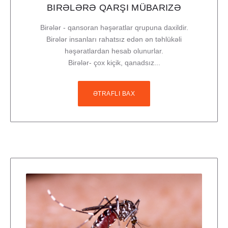
BIRƏLƏRƏ QARŞI MÜBARIZƏ
Birələr - qansoran həşəratlar qrupuna daxildir.
Birələr insanları rahatsız edən ən təhlükəli
həşəratlardan hesab olunurlar.
Birələr- çox kiçik, qanadsız...
ƏTRAFLI BAX