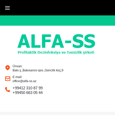
Ünvan:
Bakı ş.,Bakıxanov qəs.,Gənclik küç,9
E-mail:
office@alfa-ss.az
+99412 310 87 99
+99450 663 05 44